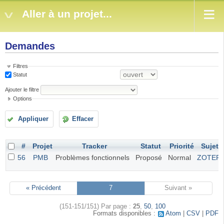
Aller à un projet...
Demandes
Filtres
Statut
Ajouter le filtre
Options
Appliquer
Effacer
#
Projet
Tracker
Statut
Priorité
Sujet
56
PMB
Problèmes fonctionnels
Proposé
Normal
ZOTER
« Précédent
7
Suivant »
(151-151/151)
Par page :
25
,
50
,
100
Formats disponibles :
Atom
CSV
PDF