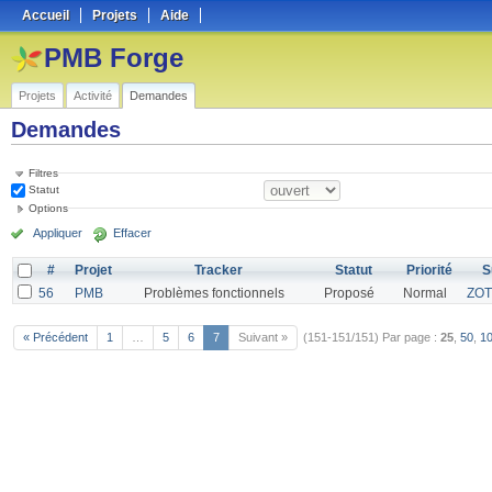
Accueil
Projets
Aide
PMB Forge
Projets
Activité
Demandes
Demandes
Filtres
Statut
Options
Appliquer
Effacer
#
Projet
Tracker
Statut
Priorité
S
56
PMB
Problèmes fonctionnels
Proposé
Normal
ZO
« Précédent
1
…
5
6
7
Suivant »
(151-151/151)
Par page :
25
,
50
,
1