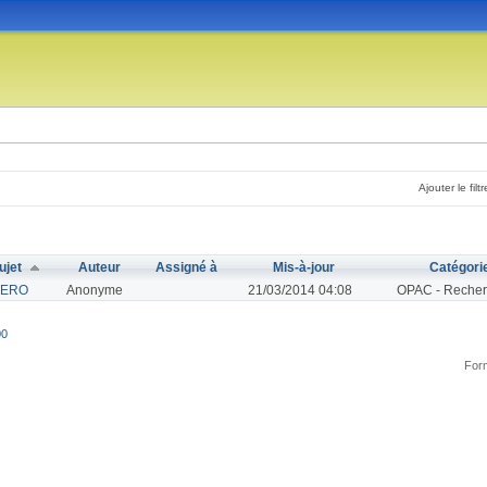
Ajouter le filtr
ujet
Auteur
Assigné à
Mis-à-jour
Catégori
TERO
Anonyme
21/03/2014 04:08
OPAC - Recher
00
Form