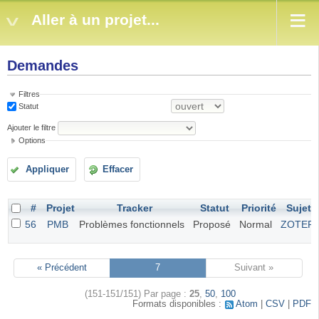
Aller à un projet...
Demandes
Filtres
Statut
Ajouter le filtre
Options
Appliquer
Effacer
#
Projet
Tracker
Statut
Priorité
Sujet
56
PMB
Problèmes fonctionnels
Proposé
Normal
ZOTER
« Précédent
7
Suivant »
(151-151/151)
Par page :
25
,
50
,
100
Formats disponibles :
Atom
CSV
PDF