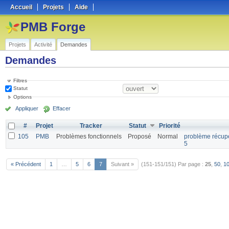
Accueil
Projets
Aide
PMB Forge
Projets
Activité
Demandes
Demandes
Filtres
Statut
Options
Appliquer
Effacer
#
Projet
Tracker
Statut
Priorité
105
PMB
Problèmes fonctionnels
Proposé
Normal
problème récupé
5
« Précédent
1
…
5
6
7
Suivant »
(151-151/151)
Par page :
25
,
50
,
1