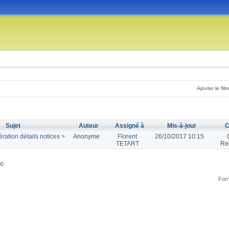
Ajouter le filtr
Sujet
Auteur
Assigné à
Mis-à-jour
C
ration détails notices >
Anonyme
Florent
26/10/2017 10:15
TETART
Re
00
Form