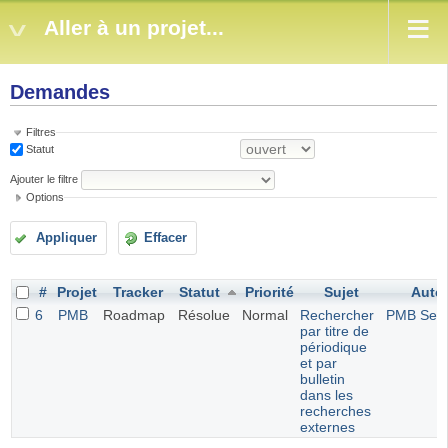
Aller à un projet...
Demandes
Filtres
Statut
Ajouter le filtre
Options
Appliquer
Effacer
#
Projet
Tracker
Statut
Priorité
Sujet
Aute
6
PMB
Roadmap
Résolue
Normal
Rechercher
PMB Serv
par titre de
périodique
et par
bulletin
dans les
recherches
externes