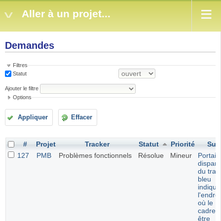
Aller à un projet...
Demandes
Filtres
Statut
Ajouter le filtre
Options
Appliquer
Effacer
#
Projet
Tracker
Statut
Priorité
Suje
127
PMB
Problèmes fonctionnels
Résolue
Mineur
Portail 
dispari
du trait
bleu
indiqua
l'endroi
où le
cadre 
être