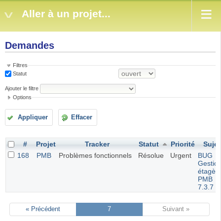
Aller à un projet...
Demandes
Filtres
Statut
Ajouter le filtre
Options
Appliquer
Effacer
#
Projet
Tracker
Statut
Priorité
Sujet
168
PMB
Problèmes fonctionnels
Résolue
Urgent
BUG
Gestio
étagèr
PMB
7.3.7
« Précédent
7
Suivant »