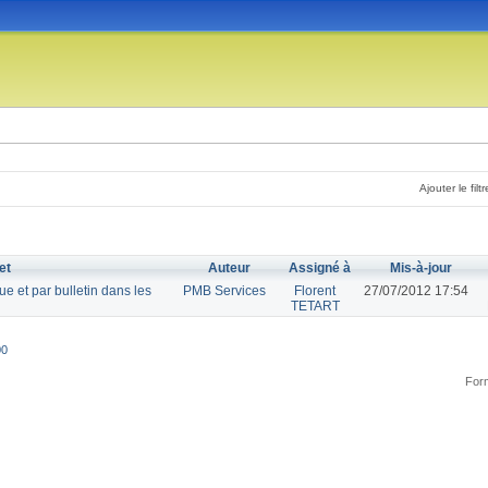
Ajouter le filtr
et
Auteur
Assigné à
Mis-à-jour
ue et par bulletin dans les
PMB Services
Florent
27/07/2012 17:54
TETART
00
Form