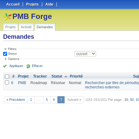
Accueil
Projets
Aide
PMB Forge
Projets
Activité
Demandes
Demandes
Filtres
Statut
Options
Appliquer
Effacer
#
Projet
Tracker
Statut
Priorité
Suj
6
PMB
Roadmap
Résolue
Normal
Rechercher par titre de périodiq
recherches externes
« Précédent
1
…
5
6
7
Suivant »
(151-151/151)
Par page :
25
,
50
,
1