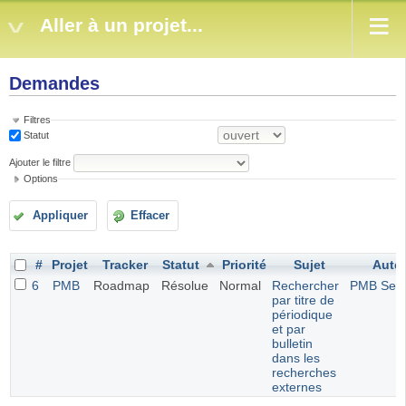
Aller à un projet...
Demandes
Filtres
Statut
Ajouter le filtre
Options
Appliquer
Effacer
#
Projet
Tracker
Statut
Priorité
Sujet
Aute
6
PMB
Roadmap
Résolue
Normal
Rechercher
PMB Serv
par titre de
périodique
et par
bulletin
dans les
recherches
externes