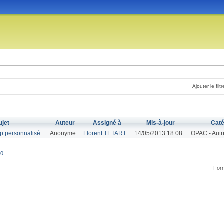
Ajouter le filtr
ujet
Auteur
Assigné à
Mis-à-jour
Caté
mp personnalisé
Anonyme
Florent TETART
14/05/2013 18:08
OPAC - Autr
00
Form