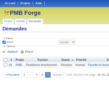
Accueil
Projets
Aide
PMB Forge
Projets
Activité
Demandes
Demandes
Filtres
Statut
Options
Appliquer
Effacer
#
Projet
Tracker
Statut
Priorité
S
18
PMB
Problèmes fonctionnels
Résolue
Normal
Facette et cha
« Précédent
1
…
5
6
7
Suivant »
(151-151/151)
Par page :
25
,
50
,
1