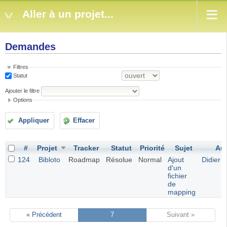
Aller à un projet...
Demandes
Filtres
Statut
Ajouter le filtre
Options
Appliquer
Effacer
#
Projet
Tracker
Statut
Priorité
Sujet
Aut
124
Bibloto
Roadmap
Résolue
Normal
Ajout
Didier 
d'un
fichier
de
mapping
« Précédent
7
Suivant »