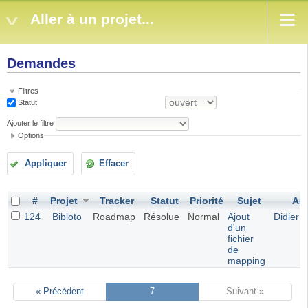
Aller à un projet...
Demandes
Filtres
Statut
Ajouter le filtre
Options
Appliquer
Effacer
#
Projet
Tracker
Statut
Priorité
Sujet
Aut
124
Bibloto
Roadmap
Résolue
Normal
Ajout
Didier 
d'un
fichier
de
mapping
« Précédent
7
Suivant »