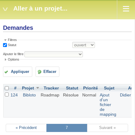
Aller à un projet...
Demandes
Filtres
Statut
Ajouter le filtre
Options
Appliquer
Effacer
#
Projet
Tracker
Statut
Priorité
Sujet
Aut
124
Bibloto
Roadmap
Résolue
Normal
Ajout
Didier 
d'un
fichier
de
mapping
« Précédent
7
Suivant »