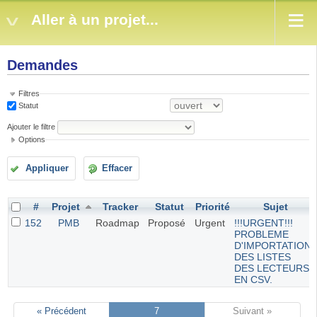
Aller à un projet...
Demandes
Filtres
Statut
Ajouter le filtre
Options
Appliquer
Effacer
#
Projet
Tracker
Statut
Priorité
Sujet
152
PMB
Roadmap
Proposé
Urgent
!!!URGENT!!!
PROBLEME
D'IMPORTATION
DES LISTES
DES LECTEURS
EN CSV.
« Précédent
7
Suivant »