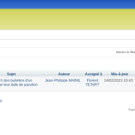
Ajouter le filtr
Sujet
Auteur
Assigné à
Mis-à-jour
ri des bulletins d'un
Jean-Philippe MAINIL
Florent
14/02/2023 10:43
r leur date de parution
TETART
00
Form