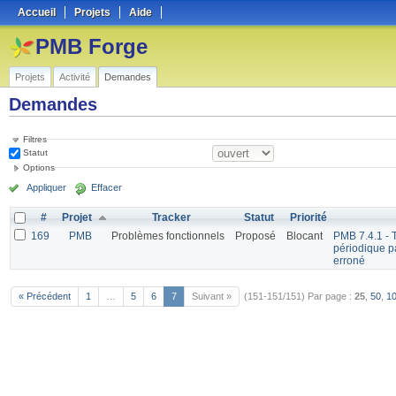
Accueil
Projets
Aide
PMB Forge
Projets
Activité
Demandes
Demandes
Filtres
Statut
Options
Appliquer
Effacer
#
Projet
Tracker
Statut
Priorité
169
PMB
Problèmes fonctionnels
Proposé
Blocant
PMB 7.4.1 - T
périodique pa
erroné
« Précédent
1
…
5
6
7
Suivant »
(151-151/151)
Par page :
25
,
50
,
1