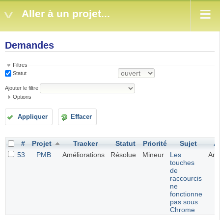
Aller à un projet...
Demandes
Filtres
Statut
Ajouter le filtre
Options
Appliquer
Effacer
#
Projet
Tracker
Statut
Priorité
Sujet
A
53
PMB
Améliorations
Résolue
Mineur
Les
An
touches
de
raccourcis
ne
fonctionne
pas sous
Chrome