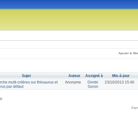
Ajouter le filtr
Sujet
Auteur
Assigné à
Mis-à-jour
che multi-critères sur thésaurus et
Anonyme
Dimitri
23/10/2013 15:40
rus par défaut
Goron
00
Form