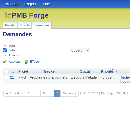
Accueil
Projets
Aide
PMB Forge
Projets
Activité
Demandes
Demandes
Filtres
Statut
Options
Appliquer
Effacer
#
Projet
Tracker
Statut
Priorité
21
PMB
Problèmes fonctionnels
En cours d'étude
Blocant
Recher
thesau
« Précédent
1
…
5
6
7
Suivant »
(151-151/151)
Par page :
25
,
50
,
1