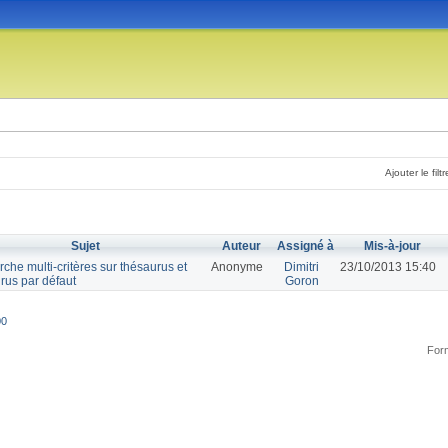
Ajouter le filtr
Sujet
Auteur
Assigné à
Mis-à-jour
che multi-critères sur thésaurus et
Anonyme
Dimitri
23/10/2013 15:40
rus par défaut
Goron
00
Form