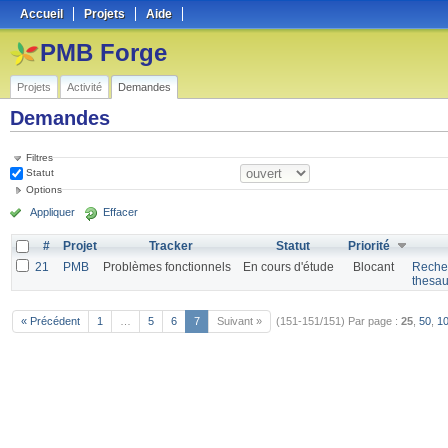
Accueil
Projets
Aide
PMB Forge
Projets
Activité
Demandes
Demandes
Filtres
Statut
Options
Appliquer
Effacer
#
Projet
Tracker
Statut
Priorité
21
PMB
Problèmes fonctionnels
En cours d'étude
Blocant
Recher
thesau
« Précédent
1
…
5
6
7
Suivant »
(151-151/151)
Par page :
25
,
50
,
1