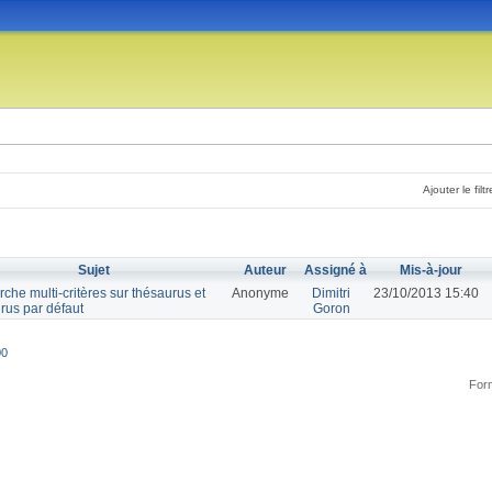
Ajouter le filtr
Sujet
Auteur
Assigné à
Mis-à-jour
che multi-critères sur thésaurus et
Anonyme
Dimitri
23/10/2013 15:40
rus par défaut
Goron
00
Form