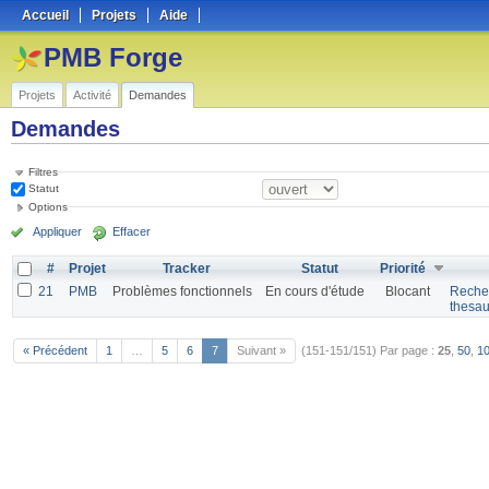
Accueil
Projets
Aide
PMB Forge
Projets
Activité
Demandes
Demandes
Filtres
Statut
Options
Appliquer
Effacer
#
Projet
Tracker
Statut
Priorité
21
PMB
Problèmes fonctionnels
En cours d'étude
Blocant
Recher
thesau
« Précédent
1
…
5
6
7
Suivant »
(151-151/151)
Par page :
25
,
50
,
1