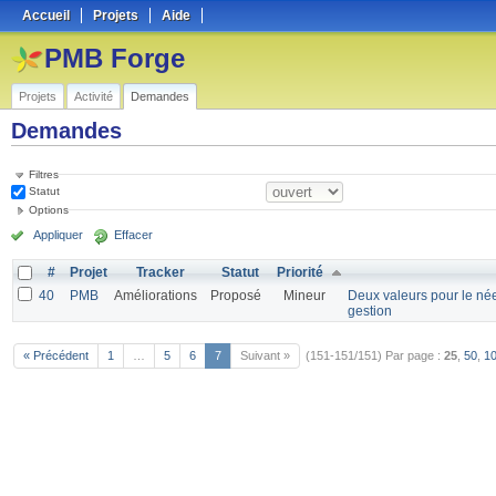
Accueil
Projets
Aide
PMB Forge
Projets
Activité
Demandes
Demandes
Filtres
Statut
Options
Appliquer
Effacer
#
Projet
Tracker
Statut
Priorité
40
PMB
Améliorations
Proposé
Mineur
Deux valeurs pour le née
gestion
« Précédent
1
…
5
6
7
Suivant »
(151-151/151)
Par page :
25
,
50
,
1