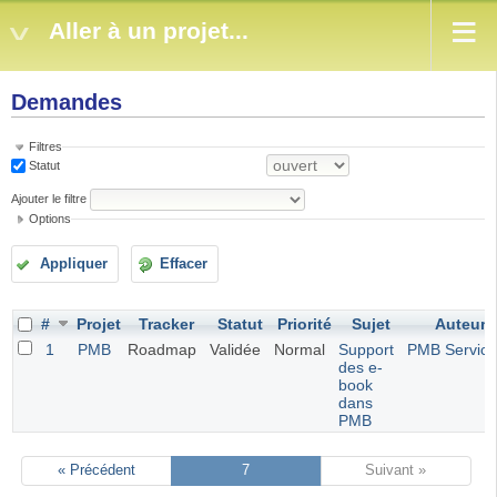
Aller à un projet...
Demandes
Filtres
Statut
Ajouter le filtre
Options
Appliquer
Effacer
#
Projet
Tracker
Statut
Priorité
Sujet
Auteur
1
PMB
Roadmap
Validée
Normal
Support
PMB Service
des e-
book
dans
PMB
« Précédent
7
Suivant »