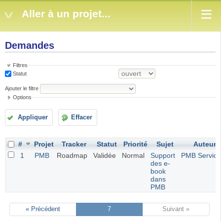
Aller à un projet...
Demandes
Filtres
Statut
Ajouter le filtre
Options
Appliquer
Effacer
#
Projet
Tracker
Statut
Priorité
Sujet
Auteur
1
PMB
Roadmap
Validée
Normal
Support
PMB Service
des e-
book
dans
PMB
« Précédent
7
Suivant »