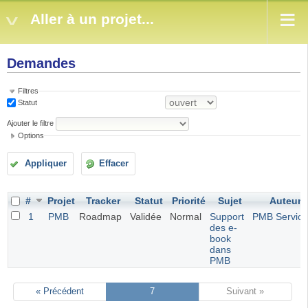
Aller à un projet...
Demandes
Filtres
Statut
Ajouter le filtre
Options
Appliquer
Effacer
#
Projet
Tracker
Statut
Priorité
Sujet
Auteur
1
PMB
Roadmap
Validée
Normal
Support
PMB Service
des e-
book
dans
PMB
« Précédent
7
Suivant »