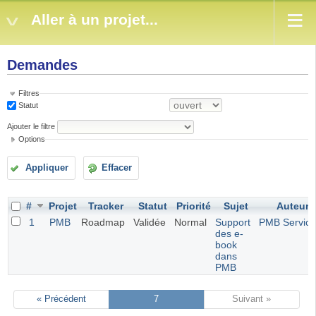
Aller à un projet...
Demandes
Filtres
Statut
Ajouter le filtre
Options
Appliquer
Effacer
#
Projet
Tracker
Statut
Priorité
Sujet
Auteur
1
PMB
Roadmap
Validée
Normal
Support
PMB Service
des e-
book
dans
PMB
« Précédent
7
Suivant »