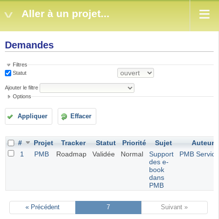
Aller à un projet...
Demandes
Filtres
Statut
Ajouter le filtre
Options
Appliquer
Effacer
#
Projet
Tracker
Statut
Priorité
Sujet
Auteur
1
PMB
Roadmap
Validée
Normal
Support
PMB Service
des e-
book
dans
PMB
« Précédent
7
Suivant »