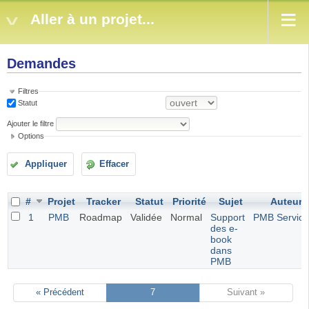
Aller à un projet...
Demandes
Filtres
Statut
Ajouter le filtre
Options
Appliquer
Effacer
#
Projet
Tracker
Statut
Priorité
Sujet
Auteur
1
PMB
Roadmap
Validée
Normal
Support
PMB Service
des e-
book
dans
PMB
« Précédent
7
Suivant »