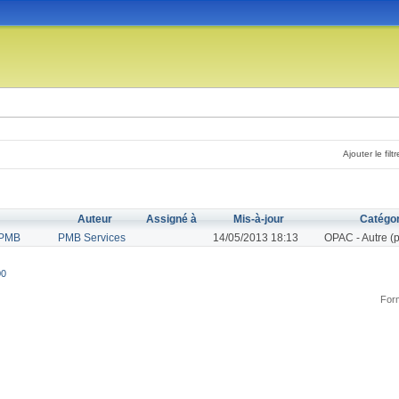
Ajouter le filtr
Auteur
Assigné à
Mis-à-jour
Catégor
 PMB
PMB Services
14/05/2013 18:13
OPAC - Autre (p
00
Form