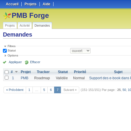
Accueil
Projets
Aide
PMB Forge
Projets
Activité
Demandes
Demandes
Filtres
Statut
Options
Appliquer
Effacer
#
Projet
Tracker
Statut
Priorité
Sujet
1
PMB
Roadmap
Validée
Normal
Support des e-book dans
« Précédent
1
…
5
6
7
Suivant »
(151-151/151)
Par page :
25
,
50
,
1