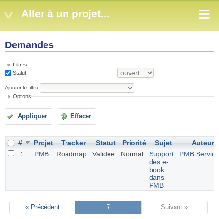
Aller à un projet...
Demandes
Filtres
Statut
Ajouter le filtre
Options
Appliquer
Effacer
#
Projet
Tracker
Statut
Priorité
Sujet
Auteur
1
PMB
Roadmap
Validée
Normal
Support
PMB Service
des e-
book
dans
PMB
« Précédent
7
Suivant »