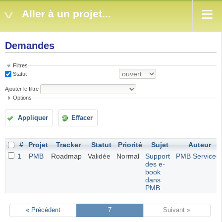
Aller à un projet...
Demandes
Filtres
Statut
Ajouter le filtre
Options
Appliquer
Effacer
#
Projet
Tracker
Statut
Priorité
Sujet
Auteur
1
PMB
Roadmap
Validée
Normal
Support
PMB Services
des e-
book
dans
PMB
« Précédent
7
Suivant »