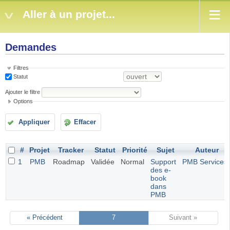
Aller à un projet...
Demandes
Filtres
Statut
Ajouter le filtre
Options
Appliquer
Effacer
#
Projet
Tracker
Statut
Priorité
Sujet
Auteur
1
PMB
Roadmap
Validée
Normal
Support
PMB Services
des e-
book
dans
PMB
« Précédent
7
Suivant »