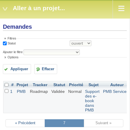
Aller à un projet...
Demandes
Filtres
Statut
Ajouter le filtre
Options
Appliquer
Effacer
#
Projet
Tracker
Statut
Priorité
Sujet
Auteur
1
PMB
Roadmap
Validée
Normal
Support
PMB Services
des e-
book
dans
PMB
« Précédent
7
Suivant »