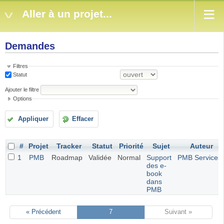
Aller à un projet...
Demandes
Filtres
Statut
Ajouter le filtre
Options
Appliquer
Effacer
#
Projet
Tracker
Statut
Priorité
Sujet
Auteur
1
PMB
Roadmap
Validée
Normal
Support
PMB Services
des e-
book
dans
PMB
« Précédent
7
Suivant »