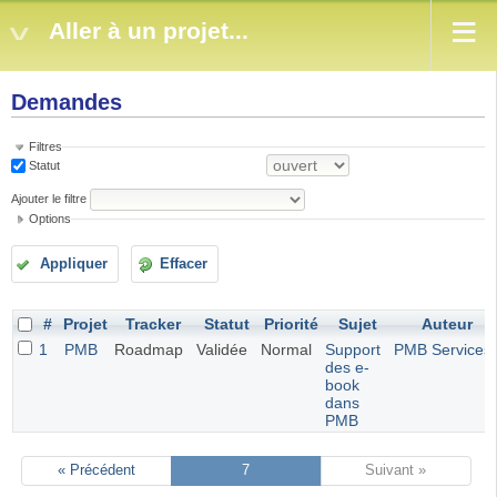
Aller à un projet...
Demandes
Filtres
Statut
Ajouter le filtre
Options
Appliquer
Effacer
#
Projet
Tracker
Statut
Priorité
Sujet
Auteur
1
PMB
Roadmap
Validée
Normal
Support
PMB Services
des e-
book
dans
PMB
« Précédent
7
Suivant »