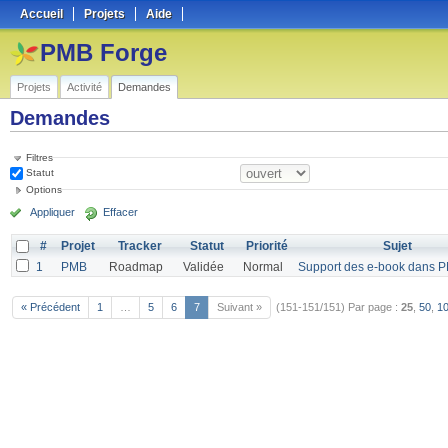
Accueil
Projets
Aide
PMB Forge
Projets
Activité
Demandes
Demandes
Filtres
Statut
Options
Appliquer
Effacer
#
Projet
Tracker
Statut
Priorité
Sujet
1
PMB
Roadmap
Validée
Normal
Support des e-book dans 
« Précédent
1
…
5
6
7
Suivant »
(151-151/151)
Par page :
25
,
50
,
1