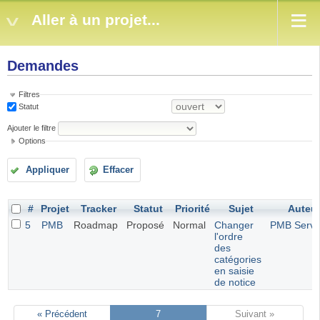
Aller à un projet...
Demandes
Filtres
Statut
Ajouter le filtre
Options
Appliquer
Effacer
#
Projet
Tracker
Statut
Priorité
Sujet
Auteu
5
PMB
Roadmap
Proposé
Normal
Changer
PMB Servi
l'ordre
des
catégories
en saisie
de notice
« Précédent
7
Suivant »