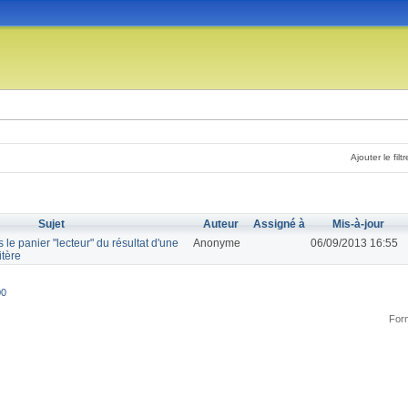
Ajouter le filtr
Sujet
Auteur
Assigné à
Mis-à-jour
 le panier "lecteur" du résultat d'une
Anonyme
06/09/2013 16:55
itère
00
Form