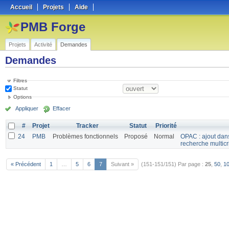
Accueil
Projets
Aide
PMB Forge
Projets
Activité
Demandes
Demandes
Filtres
Statut
Options
Appliquer
Effacer
#
Projet
Tracker
Statut
Priorité
24
PMB
Problèmes fonctionnels
Proposé
Normal
OPAC : ajout dans
recherche multicr
« Précédent
1
…
5
6
7
Suivant »
(151-151/151)
Par page :
25
,
50
,
1