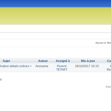
Ajouter le filtr
Sujet
Auteur
Assigné à
Mis-à-jour
Ca
ration détails notices >
Anonyme
Florent
26/10/2017 10:15
TETART
Re
00
Form