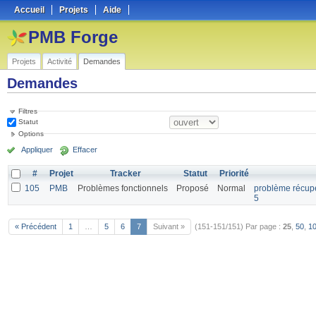
Accueil
Projets
Aide
PMB Forge
Projets
Activité
Demandes
Demandes
Filtres
Statut
Options
Appliquer
Effacer
#
Projet
Tracker
Statut
Priorité
105
PMB
Problèmes fonctionnels
Proposé
Normal
problème récupé
5
« Précédent
1
…
5
6
7
Suivant »
(151-151/151)
Par page :
25
,
50
,
1