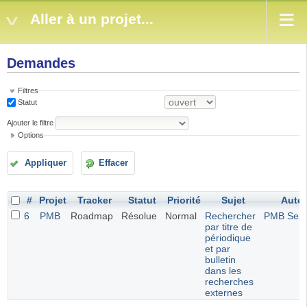
Aller à un projet...
Demandes
Filtres
Statut
Ajouter le filtre
Options
Appliquer
Effacer
#
Projet
Tracker
Statut
Priorité
Sujet
Aute
6
PMB
Roadmap
Résolue
Normal
Rechercher
PMB Serv
par titre de
périodique
et par
bulletin
dans les
recherches
externes