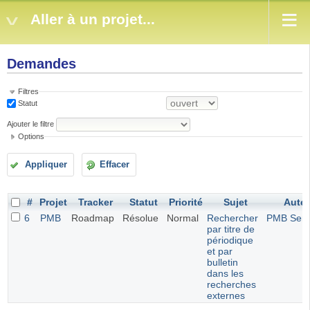
Aller à un projet...
Demandes
Filtres
Statut
Ajouter le filtre
Options
Appliquer
Effacer
#
Projet
Tracker
Statut
Priorité
Sujet
Aute
6
PMB
Roadmap
Résolue
Normal
Rechercher
PMB Serv
par titre de
périodique
et par
bulletin
dans les
recherches
externes