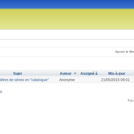
Ajouter le filtr
Sujet
Auteur
Assigné à
Mis-à-jour
titres de séries en "catalogue"
Anonyme
21/05/2015 09:01
00
Form