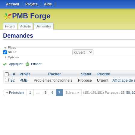
Accueil
Projets
Aide
PMB Forge
Projets
Activité
Demandes
Demandes
Filtres
Statut
Options
Appliquer
Effacer
#
Projet
Tracker
Statut
Priorité
92
PMB
Problèmes fonctionnels
Proposé
Urgent
Affichage de s
« Précédent
1
…
5
6
7
Suivant »
(151-151/151)
Par page :
25
,
50
,
1