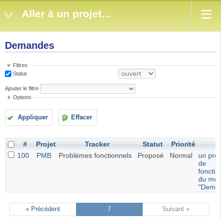
Aller à un projet...
Demandes
Filtres
Statut
Ajouter le filtre
Options
Appliquer
Effacer
#
Projet
Tracker
Statut
Priorité
S
100
PMB
Problèmes fonctionnels
Proposé
Normal
un pro
de
foncti
du mod
"Dema
« Précédent
7
Suivant »