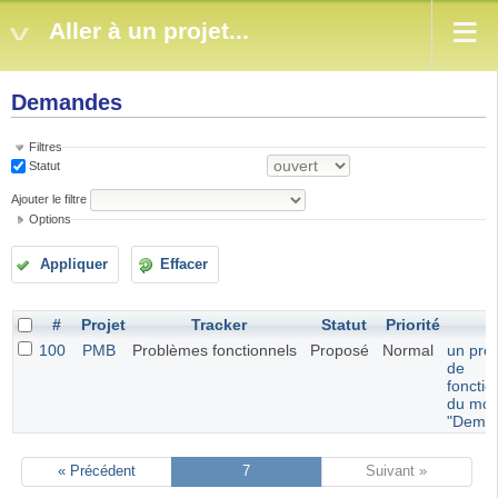
Aller à un projet...
Demandes
Filtres
Statut
Ajouter le filtre
Options
Appliquer
Effacer
#
Projet
Tracker
Statut
Priorité
S
100
PMB
Problèmes fonctionnels
Proposé
Normal
un pro
de
foncti
du mod
"Dema
« Précédent
7
Suivant »