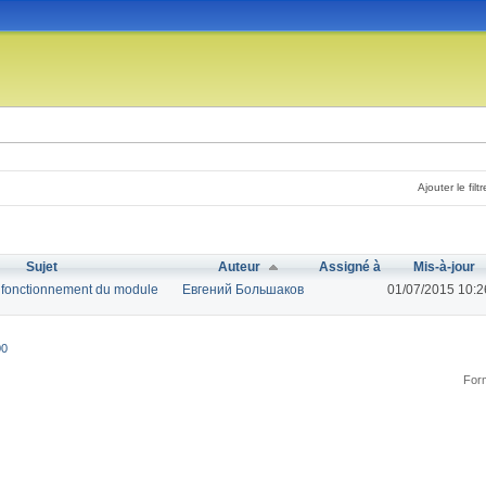
Ajouter le filtr
Sujet
Auteur
Assigné à
Mis-à-jour
 fonctionnement du module
Евгений Большаков
01/07/2015 10:2
00
Form