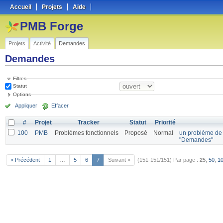
Accueil
Projets
Aide
PMB Forge
Projets
Activité
Demandes
Demandes
Filtres
Statut
Options
Appliquer
Effacer
#
Projet
Tracker
Statut
Priorité
100
PMB
Problèmes fonctionnels
Proposé
Normal
un problème de
"Demandes"
« Précédent
1
…
5
6
7
Suivant »
(151-151/151)
Par page :
25
,
50
,
1