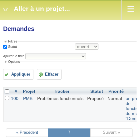
Aller à un projet...
Demandes
Filtres
Statut
Ajouter le filtre
Options
Appliquer
Effacer
#
Projet
Tracker
Statut
Priorité
S
100
PMB
Problèmes fonctionnels
Proposé
Normal
un pro
de
foncti
du mod
"Dema
« Précédent
7
Suivant »