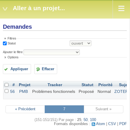
Aller à un projet...
Demandes
Filtres
Statut
Ajouter le filtre
Options
Appliquer
Effacer
#
Projet
Tracker
Statut
Priorité
Sujet
56
PMB
Problèmes fonctionnels
Proposé
Normal
ZOTER
« Précédent
7
Suivant »
(151-151/151)
Par page :
25
,
50
,
100
Formats disponibles :
Atom
CSV
PDF