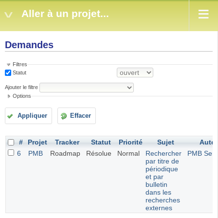
Aller à un projet...
Demandes
Filtres
Statut
Ajouter le filtre
Options
Appliquer
Effacer
#
Projet
Tracker
Statut
Priorité
Sujet
Aute
6
PMB
Roadmap
Résolue
Normal
Rechercher
PMB Serv
par titre de
périodique
et par
bulletin
dans les
recherches
externes