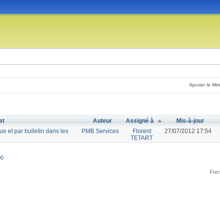
Ajouter le filtr
et
Auteur
Assigné à
Mis-à-jour
ue et par bulletin dans les
PMB Services
Florent
27/07/2012 17:54
TETART
00
Form