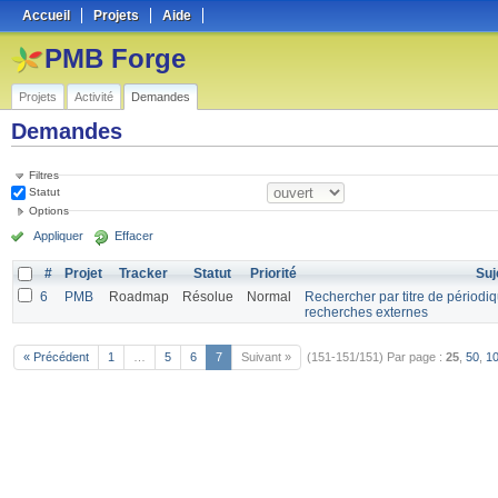
Accueil
Projets
Aide
PMB Forge
Projets
Activité
Demandes
Demandes
Filtres
Statut
Options
Appliquer
Effacer
#
Projet
Tracker
Statut
Priorité
Suj
6
PMB
Roadmap
Résolue
Normal
Rechercher par titre de périodiq
recherches externes
« Précédent
1
…
5
6
7
Suivant »
(151-151/151)
Par page :
25
,
50
,
1