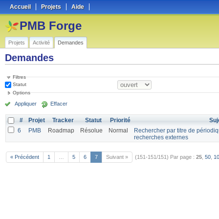
Accueil
Projets
Aide
PMB Forge
Projets
Activité
Demandes
Demandes
Filtres
Statut
Options
Appliquer
Effacer
#
Projet
Tracker
Statut
Priorité
Suj
6
PMB
Roadmap
Résolue
Normal
Rechercher par titre de périodiq
recherches externes
« Précédent
1
…
5
6
7
Suivant »
(151-151/151)
Par page :
25
,
50
,
1