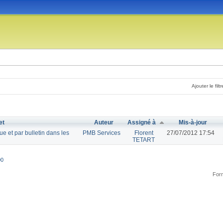
Ajouter le filtr
et
Auteur
Assigné à
Mis-à-jour
ue et par bulletin dans les
PMB Services
Florent
27/07/2012 17:54
TETART
00
Form