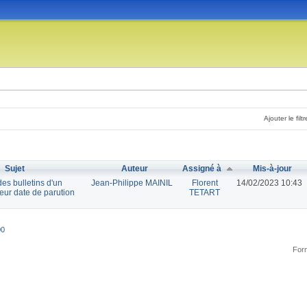
Ajouter le filtr
Sujet
Auteur
Assigné à
Mis-à-jour
des bulletins d'un
Jean-Philippe MAINIL
Florent
14/02/2023 10:43
leur date de parution
TETART
00
Form