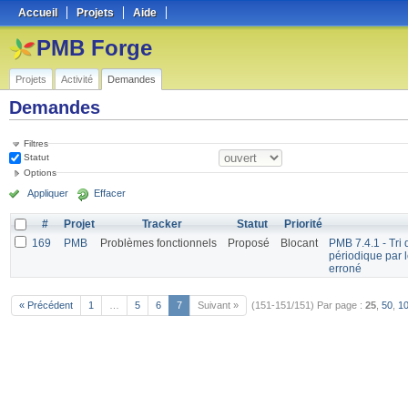
Accueil
Projets
Aide
PMB Forge
Projets
Activité
Demandes
Demandes
Filtres
Statut
Options
Appliquer
Effacer
#
Projet
Tracker
Statut
Priorité
169
PMB
Problèmes fonctionnels
Proposé
Blocant
PMB 7.4.1 - Tri 
périodique par 
erroné
« Précédent
1
…
5
6
7
Suivant »
(151-151/151)
Par page :
25
,
50
,
1