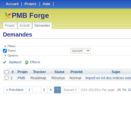
Accueil
Projets
Aide
PMB Forge
Projets
Activité
Demandes
Demandes
Filtres
Statut
Options
Appliquer
Effacer
#
Projet
Tracker
Statut
Priorité
Sujet
2
PMB
Roadmap
Résolue
Normal
Import en lot des notices ext
« Précédent
1
…
5
6
7
Suivant »
(151-151/151)
Par page :
25
,
50
,
1