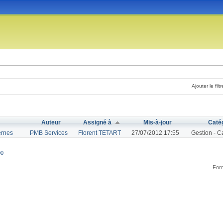
Ajouter le filtr
Auteur
Assigné à
Mis-à-jour
Caté
ernes
PMB Services
Florent TETART
27/07/2012 17:55
Gestion - C
00
Form